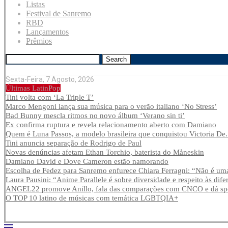
Listas
Festival de Sanremo
RBD
Lançamentos
Prêmios
Search
Sexta-Feira, 7 Agosto, 2026
Últimas LatinPop
Tini volta com ‘La Triple T’
Marco Mengoni lança sua música para o verão italiano ‘No Stress’
Bad Bunny mescla ritmos no novo álbum ‘Verano sin ti’
Ex confirma ruptura e revela relacionamento aberto com Damiano
Quem é Luna Passos, a modelo brasileira que conquistou Victoria De.
Tini anuncia separação de Rodrigo de Paul
Novas denúncias afetam Ethan Torchio, baterista do Måneskin
Damiano David e Dove Cameron estão namorando
Escolha de Fedez para Sanremo enfurece Chiara Ferragni: “Não é uma
Laura Pausini: “Anime Parallele é sobre diversidade e respeito às dife
ANGEL22 promove Anillo, fala das comparações com CNCO e dá spoi
O TOP 10 latino de músicas com temática LGBTQIA+