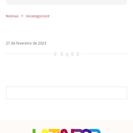
Notícias
Uncategorized
Ricardo “Alface”, do BBB 23, grita contra RBD
para homenagear Aline
27 de fevereiro de 2023