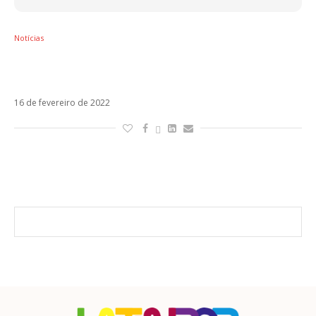
Notícias
Ouça a nova versão de Barbie com Dulce
María, Rebecca, Farina e MC Danny
16 de fevereiro de 2022