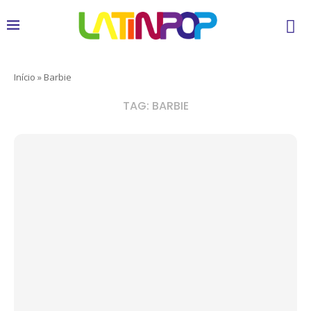
Início
»
Barbie
TAG:
BARBIE