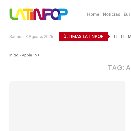
Home
Notícias
Eur
ÚLTIMAS LATINPOP
M
Sábado, 8 Agosto, 2026
B
E
Q
T
N
D
E
L
A
O
Início
»
Apple TV+
TAG:
A