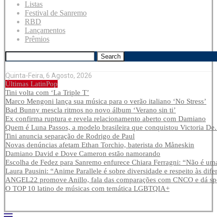
Listas
Festival de Sanremo
RBD
Lançamentos
Prêmios
Search
Quinta-Feira, 6 Agosto, 2026
Últimas LatinPop
Tini volta com ‘La Triple T’
Marco Mengoni lança sua música para o verão italiano ‘No Stress’
Bad Bunny mescla ritmos no novo álbum ‘Verano sin ti’
Ex confirma ruptura e revela relacionamento aberto com Damiano
Quem é Luna Passos, a modelo brasileira que conquistou Victoria De.
Tini anuncia separação de Rodrigo de Paul
Novas denúncias afetam Ethan Torchio, baterista do Måneskin
Damiano David e Dove Cameron estão namorando
Escolha de Fedez para Sanremo enfurece Chiara Ferragni: “Não é uma
Laura Pausini: “Anime Parallele é sobre diversidade e respeito às dife
ANGEL22 promove Anillo, fala das comparações com CNCO e dá spoi
O TOP 10 latino de músicas com temática LGBTQIA+