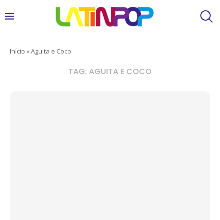
Início
»
Aguita e Coco
TAG:
AGUITA E COCO