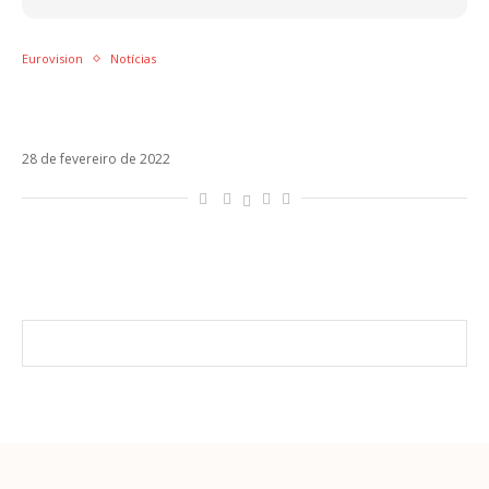
Eurovision
Notícias
Jamala, última vencedora ucraniana do
Eurovision, mostra fuga para a Romênia
28 de fevereiro de 2022