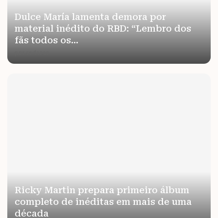
Dulce María lamenta demora por
material inédito do RBD: “Lembro dos
fãs todos os...
por
redacao
Ricky Martin prepara primeiro álbum
completo de inéditas em mais de uma
década