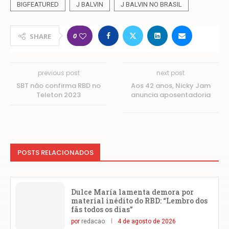
BIGFEATURED
J BALVIN
J BALVIN NO BRASIL
0
SHARE
previous post
next post
SBT não confirma RBD no
Aos 42 anos, Nicky Jam
Teleton 2023
anuncia aposentadoria
POSTS RELACIONADOS
Dulce María lamenta demora por
material inédito do RBD: “Lembro dos
fãs todos os dias”
por
redacao
4 de agosto de 2026