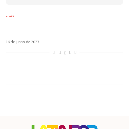
Listas
Whatsapp caiu? Como lidar com o vazio
sem o aplicativo
16 de junho de 2023