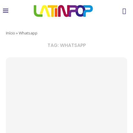
Início
»
Whatsapp
TAG:
WHATSAPP