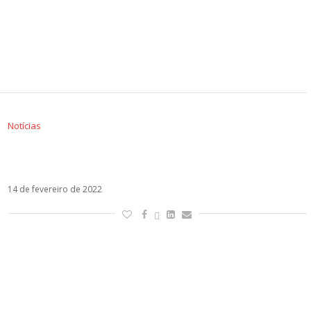
Notícias
Por que Luis Fonsi não aparece no clipe de Un
Ratito?
14 de fevereiro de 2022