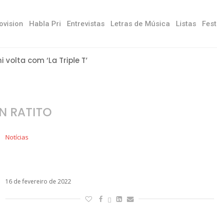
ovision
Habla Pri
Entrevistas
Letras de Música
Listas
Fest
ni volta com ‘La Triple T’
N RATITO
Notícias
Nem gravadora explica sumiço de Luis Fonsi
em clipe com Alok e Juliette
16 de fevereiro de 2022