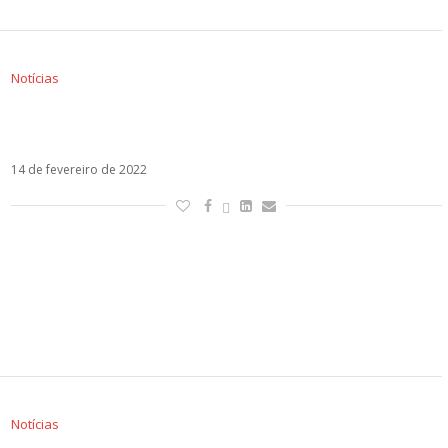
Notícias
Alok, Luis Fonsi, Juliette, Lenny Tavarez e Lunay
estreiam clipe de Un Ratito
14 de fevereiro de 2022
Notícias