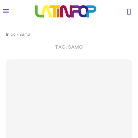
Início
»
Samo
TAG:
SAMO