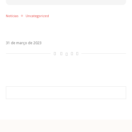
Notícias
Uncategorized
Após 10 anos, Samo está de volta ao
Camila!
31 de março de 2023