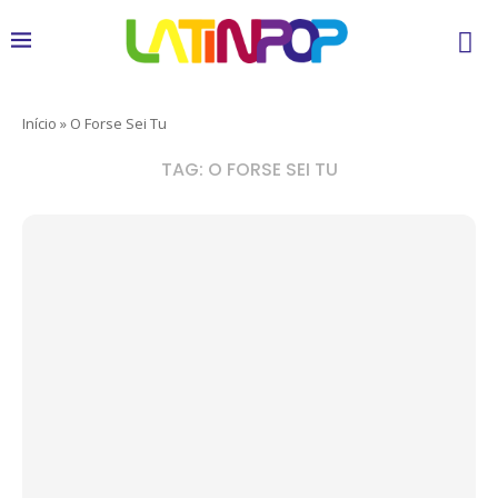
Início
»
O Forse Sei Tu
TAG:
O FORSE SEI TU