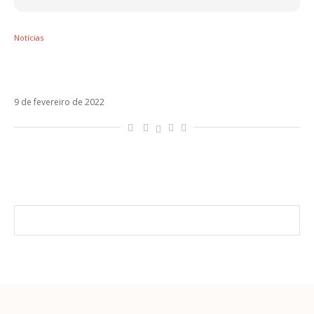
Notícias
Pós-Sanremo, Elisa e Rkomi anunciam
parceria em Quello Che Manca
9 de fevereiro de 2022