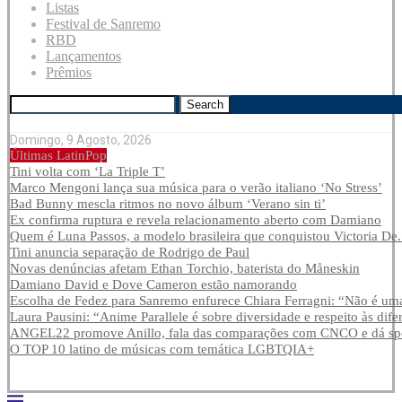
Listas
Festival de Sanremo
RBD
Lançamentos
Prêmios
Search
Domingo, 9 Agosto, 2026
Últimas LatinPop
Tini volta com ‘La Triple T’
Marco Mengoni lança sua música para o verão italiano ‘No Stress’
Bad Bunny mescla ritmos no novo álbum ‘Verano sin ti’
Ex confirma ruptura e revela relacionamento aberto com Damiano
Quem é Luna Passos, a modelo brasileira que conquistou Victoria De.
Tini anuncia separação de Rodrigo de Paul
Novas denúncias afetam Ethan Torchio, baterista do Måneskin
Damiano David e Dove Cameron estão namorando
Escolha de Fedez para Sanremo enfurece Chiara Ferragni: “Não é uma
Laura Pausini: “Anime Parallele é sobre diversidade e respeito às dife
ANGEL22 promove Anillo, fala das comparações com CNCO e dá spoi
O TOP 10 latino de músicas com temática LGBTQIA+