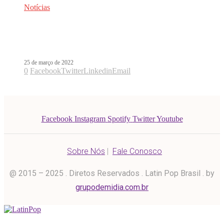
Notícias
Maluma estreia seu novo single e
vídeo, Mojando Asientos, com Feid
25 de março de 2022
0
Facebook
Twitter
Linkedin
Email
Facebook
Instagram
Spotify
Twitter
Youtube
Sobre Nós
|
Fale Conosco
@ 2015 – 2025 . Diretos Reservados . Latin Pop Brasil . by
grupodemidia.com.br