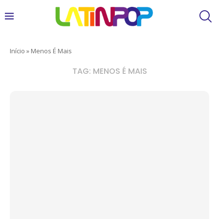
Início
»
Menos É Mais
TAG:
MENOS É MAIS