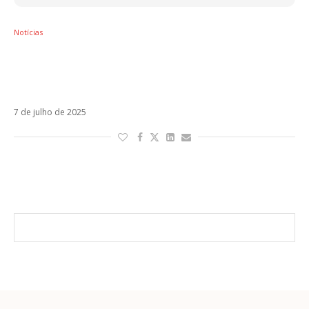
Notícias
Versão de hit do Alejandro Sanz é a música
mais executada no primeiro semestre de
2025
7 de julho de 2025