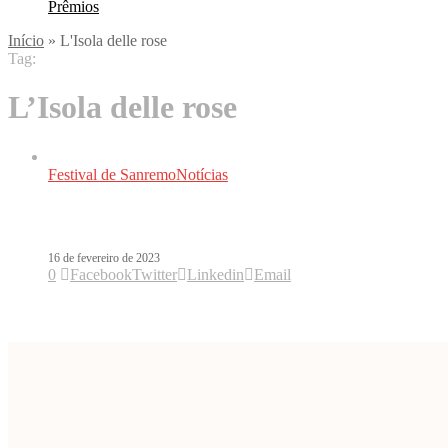
Prêmios
Início
»
L'Isola delle rose
Tag:
L’Isola delle rose
Festival de Sanremo
Notícias
Blanco é investigado na Itália após at
16 de fevereiro de 2023
0
Facebook
Twitter
Linkedin
Email