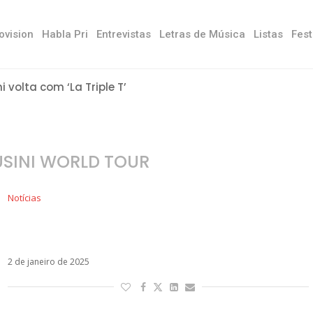
ovision
Habla Pri
Entrevistas
Letras de Música
Listas
Fest
ni volta com ‘La Triple T’
USINI WORLD TOUR
Notícias
Laura Pausini conclui turnê mundial com show
na virada do ano
2 de janeiro de 2025