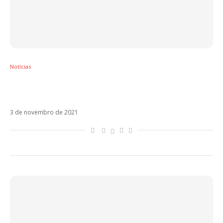
Notícias
Joy, da dupla com Jesse, avisa que terá
novidades ainda hoje
3 de novembro de 2021