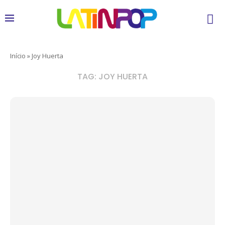
Início
»
Joy Huerta
TAG:
JOY HUERTA