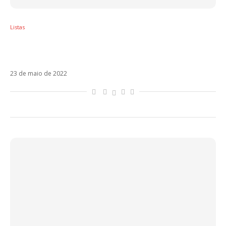
Listas
Sol em Gêmeos – Os artistas latinos regidos
por esse signo
23 de maio de 2022