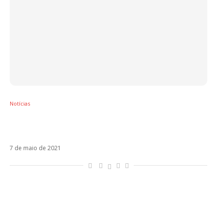
Notícias
Maná apresenta Eres Mi Religión ao lado de
Joy. Veja!
7 de maio de 2021