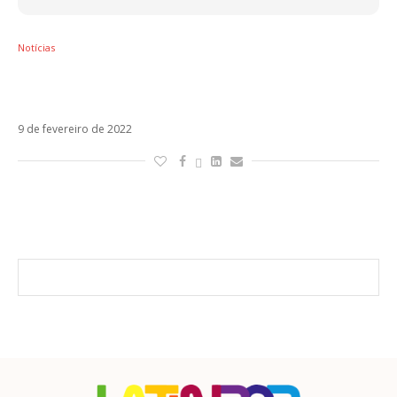
Notícias
Pós-Sanremo, Elisa e Rkomi anunciam
parceria em Quello Che Manca
9 de fevereiro de 2022