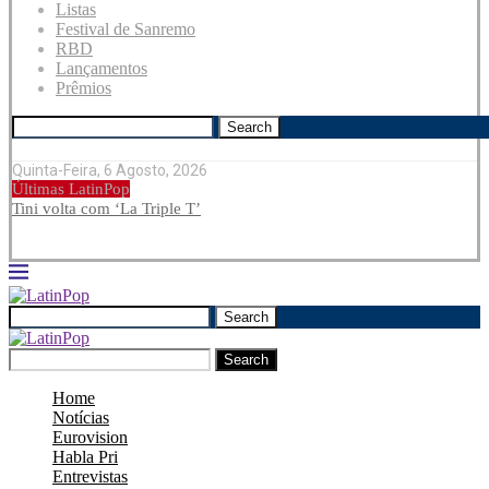
Listas
Festival de Sanremo
RBD
Lançamentos
Prêmios
Search
Quinta-Feira, 6 Agosto, 2026
Últimas LatinPop
Tini volta com ‘La Triple T’
Search
Search
Home
Notícias
Eurovision
Habla Pri
Entrevistas