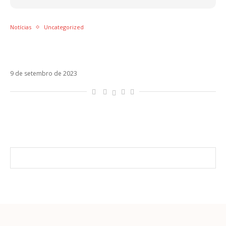
Notícias
Uncategorized
OFICIAL: Jão gravou duas músicas com
Danna Paola
9 de setembro de 2023