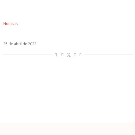
Notícias
CNCO faz seu último show no Brasil em julho
25 de abril de 2023