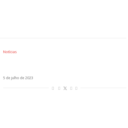
Notícias
CNCO dá adeus aos fãs brasileiros em show
único nesta quarta-feira
5 de julho de 2023