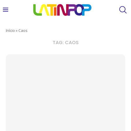
Início
»
Caos
TAG:
CAOS