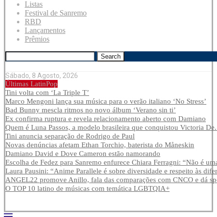
Listas
Festival de Sanremo
RBD
Lançamentos
Prêmios
Search
Sábado, 8 Agosto, 2026
Últimas LatinPop
Tini volta com ‘La Triple T’
Marco Mengoni lança sua música para o verão italiano ‘No Stress’
Bad Bunny mescla ritmos no novo álbum ‘Verano sin ti’
Ex confirma ruptura e revela relacionamento aberto com Damiano
Quem é Luna Passos, a modelo brasileira que conquistou Victoria De.
Tini anuncia separação de Rodrigo de Paul
Novas denúncias afetam Ethan Torchio, baterista do Måneskin
Damiano David e Dove Cameron estão namorando
Escolha de Fedez para Sanremo enfurece Chiara Ferragni: “Não é uma
Laura Pausini: “Anime Parallele é sobre diversidade e respeito às dife
ANGEL22 promove Anillo, fala das comparações com CNCO e dá spoi
O TOP 10 latino de músicas com temática LGBTQIA+