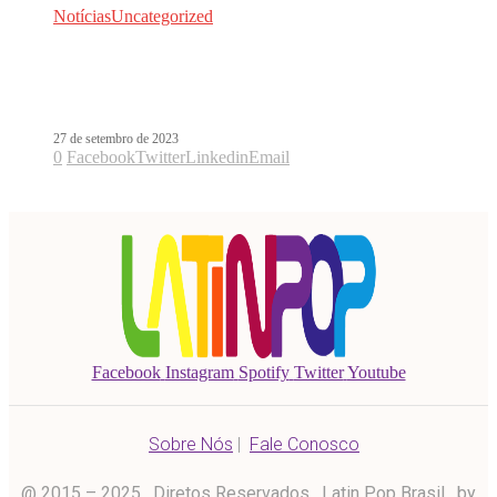
Notícias
Uncategorized
Thalia prepara retorno com Bebe
Perdón
27 de setembro de 2023
0
Facebook
Twitter
Linkedin
Email
Facebook
Instagram
Spotify
Twitter
Youtube
Sobre Nós
|
Fale Conosco
@ 2015 – 2025 . Diretos Reservados . Latin Pop Brasil . by