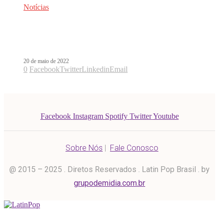
Notícias
Izzy La Reina faz parceria com
Amenazzy em Pa Ti. Ouça!
20 de maio de 2022
0
Facebook
Twitter
Linkedin
Email
Facebook
Instagram
Spotify
Twitter
Youtube
Sobre Nós
|
Fale Conosco
@ 2015 – 2025 . Diretos Reservados . Latin Pop Brasil . by
grupodemidia.com.br