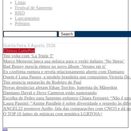
Listas
Festival de Sanremo
RBD
Lançamentos
Prêmios
Search
Quinta-Feira, 6 Agosto, 2026
Últimas LatinPop
Tini volta com ‘La Triple T’
Marco Mengoni lança sua música para o verão italiano ‘No Stress’
Bad Bunny mescla ritmos no novo álbum ‘Verano sin ti’
Ex confirma ruptura e revela relacionamento aberto com Damiano
Quem é Luna Passos, a modelo brasileira que conquistou Victoria De.
Tini anuncia separação de Rodrigo de Paul
Novas denúncias afetam Ethan Torchio, baterista do Måneskin
Damiano David e Dove Cameron estão namorando
Escolha de Fedez para Sanremo enfurece Chiara Ferragni: “Não é uma
Laura Pausini: “Anime Parallele é sobre diversidade e respeito às dife
ANGEL22 promove Anillo, fala das comparações com CNCO e dá spoi
O TOP 10 latino de músicas com temática LGBTQIA+