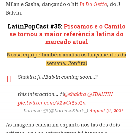
Milan e Sasha, dançando o hit
In Da Getto
,
do J
Balvin.
LatinPopCast #35:
Piscamos e o Camilo
se tornou a maior referência latina do
mercado atual
Nossa equipe também analisa os lançamentos da
semana. Confira!
Shakira ft JBalvin coming soon…?
this interaction… 🧐
@shakira
@JBALVIN
pic.twitter.com/k2wCr5as3n
— Lorenzo 🐺 (@LorenzoShak_)
August 31, 2021
As imagens causaram espanto nos fãs dos dois