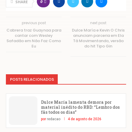
0
SHARE
previous post
next post
Cabrera traz Guaynaa para
Dulce María e Kevin O Chris
cantar com Wesley
anunciam parceria em Ela
Safadão em Não Faz Como
Tá Movimentando, versão
Eu
do hit Tipo Gin
POSTS RELACIONADOS
Dulce María lamenta demora por
material inédito do RBD: “Lembro dos
fãs todos os dias”
por
redacao
4 de agosto de 2026