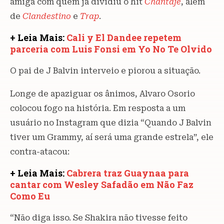
amiga com quem já dividiu o hit
Chantaje
, além
de
Clandestino
e
Trap
.
+ Leia Mais:
Cali y El Dandee repetem
parceria com Luis Fonsi em Yo No Te Olvido
O pai de J Balvin interveio e piorou a situação.
Longe de apaziguar os ânimos, Alvaro Osorio
colocou fogo na história. Em resposta a um
usuário no Instagram que dizia “Quando J Balvin
tiver um Grammy, aí será uma grande estrela”, ele
contra-atacou:
+ Leia Mais:
Cabrera traz Guaynaa para
cantar com Wesley Safadão em Não Faz
Como Eu
“Não diga isso. Se Shakira não tivesse feito