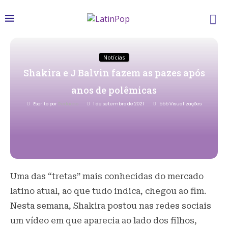
Notícias
Shakira e J Balvin fazem as pazes após
anos de polêmicas
Escrito por
Redacao
1 de setembro de 2021
555
Visualizações
Uma das “tretas” mais conhecidas do mercado
latino atual, ao que tudo indica, chegou ao fim.
Nesta semana, Shakira postou nas redes sociais
um vídeo em que aparecia ao lado dos filhos,