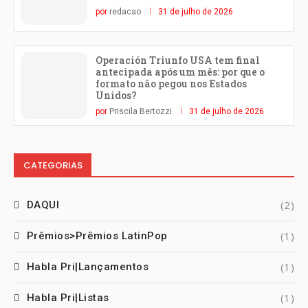
por
redacao
31 de julho de 2026
Operación Triunfo USA tem final
antecipada após um mês: por que o
formato não pegou nos Estados
Unidos?
por
Priscila Bertozzi
31 de julho de 2026
CATEGORIAS
(2)
DAQUI
(1)
Prêmios>Prêmios LatinPop
(1)
Habla Pri|Lançamentos
(1)
Habla Pri|Listas