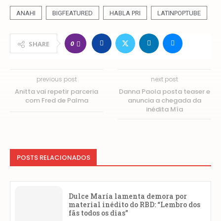
ANAHI
BIGFEATURED
HABLA PRI
LATINPOPTUBE
0
SHARE
previous post
next post
Anitta vai repetir parceria
Danna Paola posta teaser e
com Fred de Palma
anuncia a chegada da
inédita Mía
POSTS RELACIONADOS
Dulce María lamenta demora por
material inédito do RBD: “Lembro dos
fãs todos os dias”