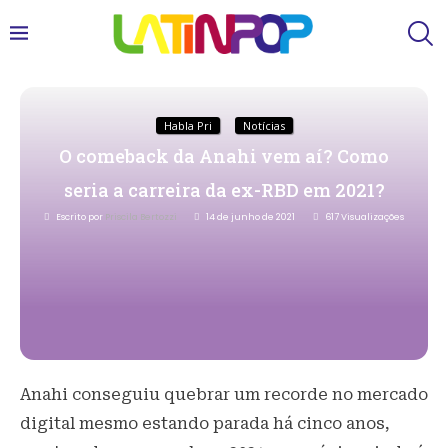
Habla Pri
Notícias
O comeback da Anahi vem aí? Como
seria a carreira da ex-RBD em 2021?
Escrito por
Priscila Bertozzi
14 de junho de 2021
617
Visualizações
Anahi conseguiu quebrar um recorde no mercado
digital mesmo estando parada há cinco anos,