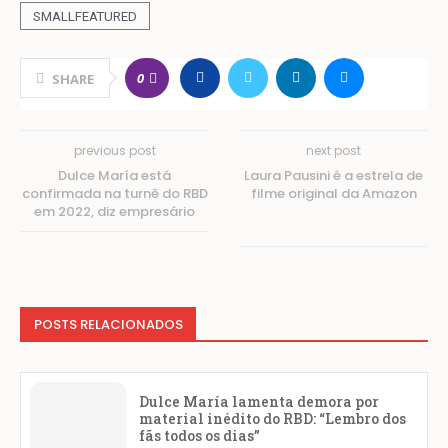
SMALLFEATURED
0
SHARE
previous post
next post
Dulce María está
Laura Pausini é a estrela de
confirmada na turnê do RBD
filme original da Amazon
em 2022, diz empresário
POSTS RELACIONADOS
Dulce María lamenta demora por
material inédito do RBD: “Lembro dos
fãs todos os dias”