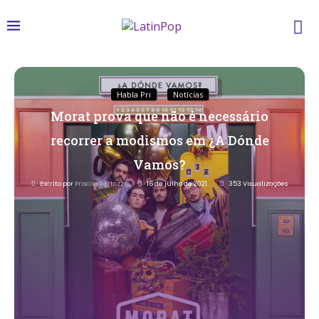
Habla Pri
Notícias
Morat prova que não é necessário
recorrer a modismos em ¿A Dónde
Vamos?
Escrito por
Priscila Bertozzi
16 de julho de 2021
353
Visualizações