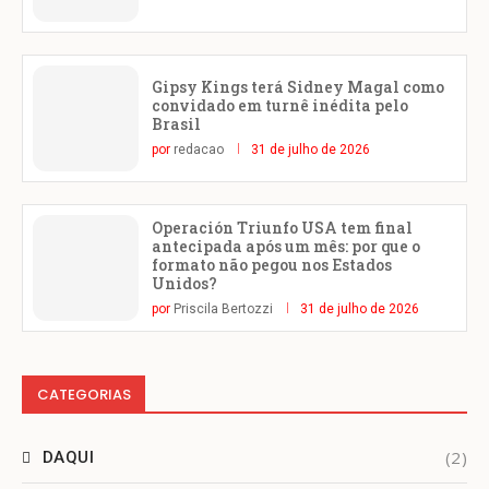
Gipsy Kings terá Sidney Magal como
convidado em turnê inédita pelo
Brasil
por
redacao
31 de julho de 2026
Operación Triunfo USA tem final
antecipada após um mês: por que o
formato não pegou nos Estados
Unidos?
por
Priscila Bertozzi
31 de julho de 2026
CATEGORIAS
(2)
DAQUI