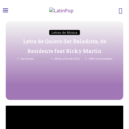
Letras de Música
Letra de Quiero Ser Baladista, de
Residente feat Ricky Martin
Escrito por
Redacao
28 de julho de 2023
458
Visualizações