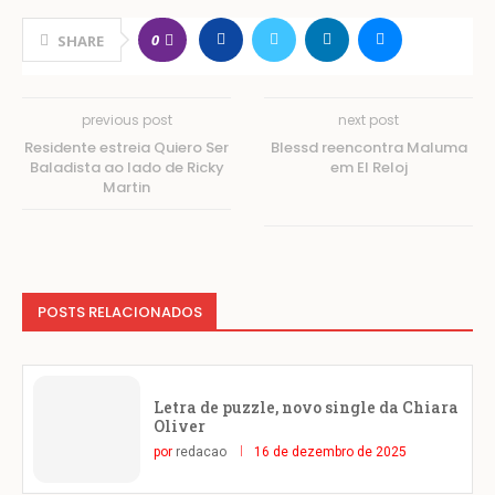
0
SHARE
previous post
next post
Residente estreia Quiero Ser
Blessd reencontra Maluma
Baladista ao lado de Ricky
em El Reloj
Martin
POSTS RELACIONADOS
Letra de puzzle, novo single da Chiara
Oliver
por
redacao
16 de dezembro de 2025