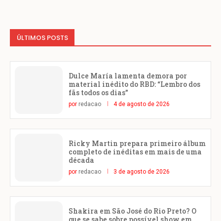
ÚLTIMOS POSTS
Dulce María lamenta demora por
material inédito do RBD: “Lembro dos
fãs todos os dias”
por
redacao
4 de agosto de 2026
Ricky Martin prepara primeiro álbum
completo de inéditas em mais de uma
década
por
redacao
3 de agosto de 2026
Shakira em São José do Rio Preto? O
que se sabe sobre possível show em