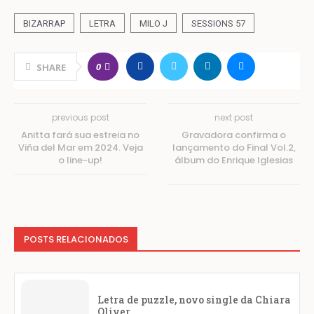
BIZARRAP
LETRA
MILO J
SESSIONS 57
0
SHARE
previous post
next post
Anitta fará sua estreia no
Gravadora confirma o
Viña del Mar em 2024. Veja
lançamento do Final Vol.2,
o line-up!
álbum do Enrique Iglesias
POSTS RELACIONADOS
Letra de puzzle, novo single da Chiara
Oliver