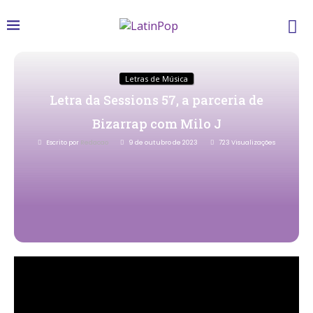
Letras de Música
Letra da Sessions 57, a parceria de
Bizarrap com Milo J
Escrito por
Redacao
9 de outubro de 2023
723
Visualizações