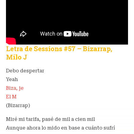
Letra de Sessions #57 – Bizarrap,
Milo J
Debo despertar
Yeah
Biza, je
El M
(Bizarrap)
Miré mi tarifa, pasé de mil a cien mil
Aunque ahora lo mido en base a cuánto sufrí