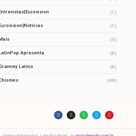
(1)
Entrevistas|Eurovision
(1)
Eurovision|Notícias
(5)
Mais
(8)
LatinPop Apresenta
(8)
Grammy Latino
(69)
Chismes
. Diretos Reservados . Latin Pop Brasil . by
grupodemidia.com.br