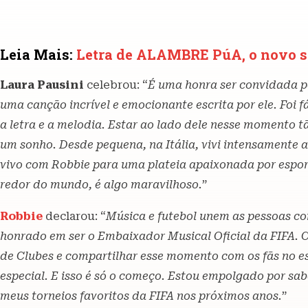
Leia Mais:
Letra de ALAMBRE PúA, o novo s
Laura Pausini
celebrou: “
É uma honra ser convidada po
uma canção incrível e emocionante escrita por ele. Foi f
a letra e a melodia. Estar ao lado dele nesse momento t
um sonho. Desde pequena, na Itália, vivi intensamente a
vivo com Robbie para uma plateia apaixonada por espor
redor do mundo, é algo maravilhoso.
”
Robbie
declarou: “
Música e futebol unem as pessoas 
honrado em ser o Embaixador Musical Oficial da FIFA. C
de Clubes e compartilhar esse momento com os fãs no e
especial. E isso é só o começo. Estou empolgado por sa
meus torneios favoritos da FIFA nos próximos anos.
”