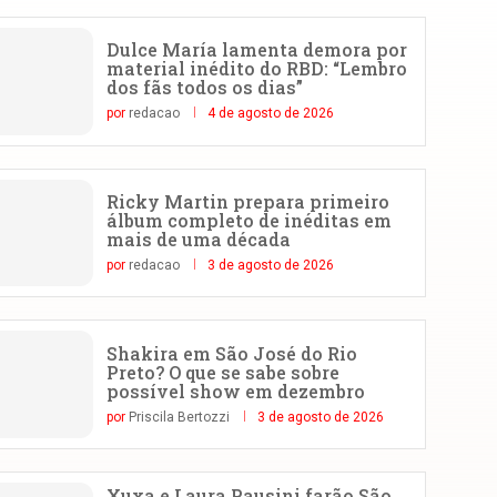
Dulce María lamenta demora por
material inédito do RBD: “Lembro
dos fãs todos os dias”
por
redacao
4 de agosto de 2026
Ricky Martin prepara primeiro
álbum completo de inéditas em
mais de uma década
por
redacao
3 de agosto de 2026
Shakira em São José do Rio
Preto? O que se sabe sobre
possível show em dezembro
por
Priscila Bertozzi
3 de agosto de 2026
Xuxa e Laura Pausini farão São