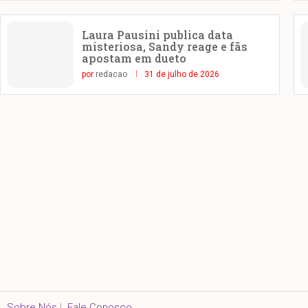
Laura Pausini publica data
misteriosa, Sandy reage e fãs
apostam em dueto
por
redacao
31 de julho de 2026
Sobre Nós
|
Fale Conosco