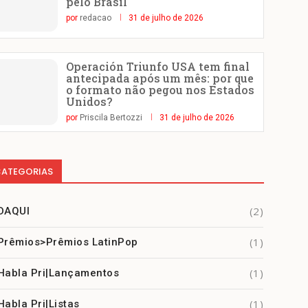
pelo Brasil
por
redacao
31 de julho de 2026
Operación Triunfo USA tem final
antecipada após um mês: por que
o formato não pegou nos Estados
Unidos?
por
Priscila Bertozzi
31 de julho de 2026
ATEGORIAS
(2)
DAQUI
(1)
Prêmios>Prêmios LatinPop
(1)
Habla Pri|Lançamentos
(1)
Habla Pri|Listas