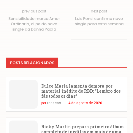
previous post
next post
Sensibilidade marca Amor
Luis Fonsi confirma novo
Ordinario, clipe do novo
single para esta semana
single da Danna Paola
POSTS RELACIONADOS
Dulce María lamenta demora por
material inédito do RBD: “Lembro dos
fãs todos os dias”
por
redacao
4 de agosto de 2026
Ricky Martin prepara primeiro álbum
completo de inéditas em mais de uma