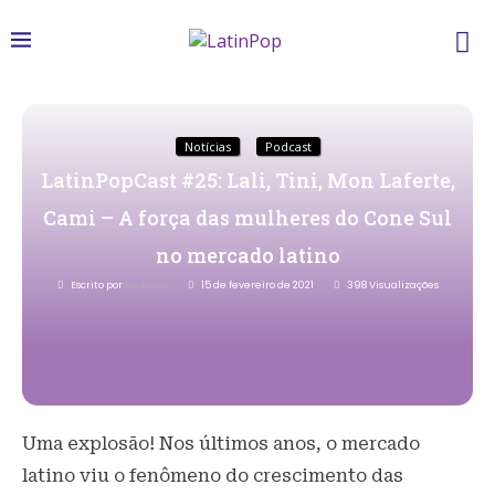
Notícias
Podcast
LatinPopCast #25: Lali, Tini, Mon Laferte,
Cami – A força das mulheres do Cone Sul
no mercado latino
Escrito por
Redacao
15 de fevereiro de 2021
398
Visualizações
Uma explosão! Nos últimos anos, o mercado
latino viu o fenômeno do crescimento das