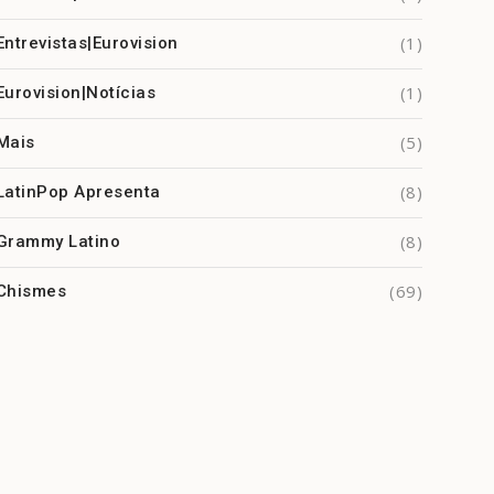
(1)
Entrevistas|Eurovision
(1)
Eurovision|Notícias
(5)
Mais
(8)
LatinPop Apresenta
(8)
Grammy Latino
(69)
Chismes