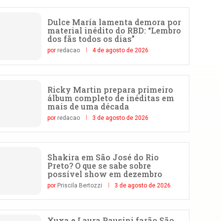
Dulce María lamenta demora por
material inédito do RBD: “Lembro
dos fãs todos os dias”
por
redacao
4 de agosto de 2026
Ricky Martin prepara primeiro
álbum completo de inéditas em
mais de uma década
por
redacao
3 de agosto de 2026
Shakira em São José do Rio
Preto? O que se sabe sobre
possível show em dezembro
por
Priscila Bertozzi
3 de agosto de 2026
Xuxa e Laura Pausini farão São