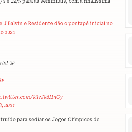
5 e 12/5 para as semifinais, com a finalíssima
 J Balvin e Residente dão o pontapé inicial no
o 2021
rin! 🤩
Rv
c.twitter.com/k3vJk6HnGy
8, 2021
struído para sediar os Jogos Olímpicos de