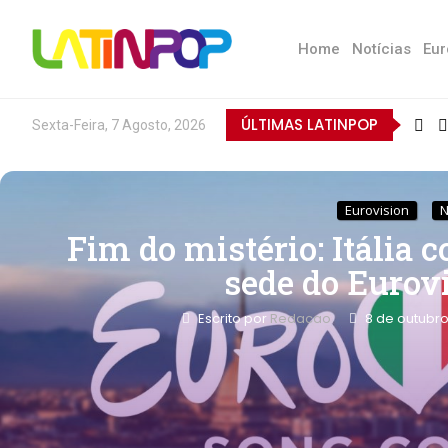
Home
Notícias
Eur
ÚLTIMAS LATINPOP
Sexta-Feira, 7 Agosto, 2026
Eurovision
N
Fim do mistério: Itália
sede do Eurov
Escrito por
Redacao
8 de outubro