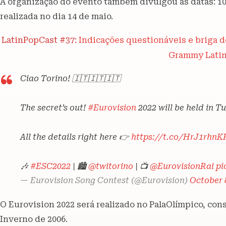
A organização do evento também divulgou as datas: 10/
realizada no dia 14 de maio.
LatinPopCast #37:
Indicações questionáveis e briga de
Grammy Latin
Ciao Torino! 🇮🇹🇮🇹🇮🇹
The secret’s out!
#Eurovision
2022 will be held in Tu
All the details right here 👉
https://t.co/HrJ1rhnK
🎶
#ESC2022
| 🏙
@twitorino
| 📺
@EurovisionRai
pi
— Eurovision Song Contest (@Eurovision)
October 
O Eurovision 2022 será realizado no PalaOlímpico, con
Inverno de 2006.