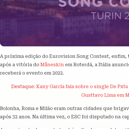
A próxima edição do Eurovision Song Contest, enfim,
após a vitória do
Måneskin
em Roterdã, a Itália anunci
receberá o evento em 2022.
Destaque:
Kany García fala sobre o single De Pxt
Gusttavo Lima em M
Bolonha, Roma e Milão eram outras cidades que brigava
após 32 anos. Na última vez, o ESC foi disputado na cap