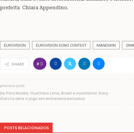
prefeita Chiara Appendino.
EUROVISION
EUROVISION SONG CONTEST
MANESKIN
SMA
0
SHARE
previous post
De Pxta Madre, Gusttavo Lima, Brasil e machismo: Kany
García abre o jogo em entrevista exclusiva
POSTS RELACIONADOS