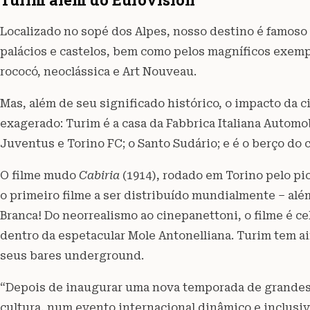
Localizado no sopé dos Alpes, nosso destino é famoso 
palácios e castelos, bem como pelos magníficos exempl
rococó, neoclássica e Art Nouveau.
Mas, além de seu significado histórico, o impacto da 
exagerado: Turim é a casa da Fabbrica Italiana Automobi
Juventus e Torino FC; o Santo Sudário; e é o berço do c
O filme mudo
Cabiria
(1914), rodado em Torino pelo pi
o primeiro filme a ser distribuído mundialmente – alé
Branca! Do neorrealismo ao cinepanettoni, o filme é 
dentro da espetacular Mole Antonelliana. Turim tem a
seus bares underground.
“Depois de inaugurar uma nova temporada de grandes 
cultura, num evento internacional dinâmico e inclusiv