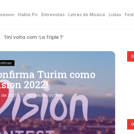
ovision
Habla Pri
Entrevistas
Letras de Música
Listas
Fest
Tini volta com ‘La Triple T’
S
otícias
 confirma Turim como
ision 2022!
 de 2021
732
Visualizações
Ú