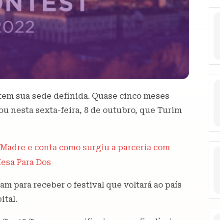
 tem sua sede definida. Quase cinco meses
ou nesta sexta-feira, 8 de outubro, que Turim
a Madre e conta como surgiu a parceria com
esa Para Dos
m para receber o festival que voltará ao país
ital.