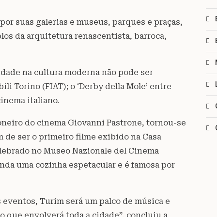
por suas galerias e museus, parques e praças,
os da arquitetura renascentista, barroca,
cidade na cultura moderna não pode ser
li Torino (FIAT); o ‘Derby della Mole’ entre
inema italiano.
oneiro do cinema Giovanni Pastrone, tornou-se
m de ser o primeiro filme exibido na Casa
celebrado no Museo Nazionale del Cinema
inda uma cozinha espetacular e é famosa por
eventos, Turim será um palco de música e
o que envolverá toda a cidade”, concluiu a