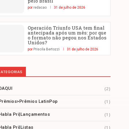
pelo Brasil
por
redacao
31 de julho de 2026
Operación Triunfo USA tem final
antecipada após um mês: por que
o formato não pegou nos Estados
Unidos?
por
Priscila Bertozzi
31 de julho de 2026
ATEGORIAS
(2)
DAQUI
(1)
Prêmios>Prêmios LatinPop
(1)
Habla Pri|Lançamentos
(1)
Habla Pri|Listas