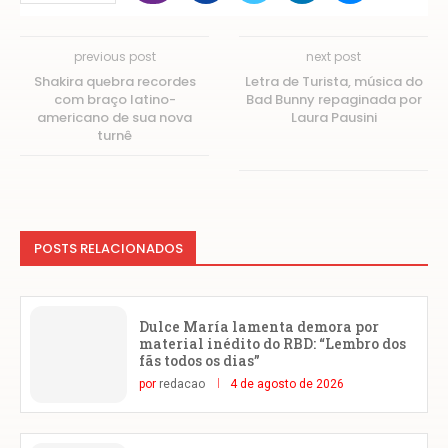
previous post
next post
Shakira quebra recordes
Letra de Turista, música do
com braço latino-
Bad Bunny repaginada por
americano de sua nova
Laura Pausini
turnê
POSTS RELACIONADOS
Dulce María lamenta demora por
material inédito do RBD: “Lembro dos
fãs todos os dias”
por
redacao
4 de agosto de 2026