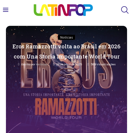
Notícias
Eros Ramazzotti volta ao Brasil em 2026
com Una Storia Importante World Tour
Escrito por
Redacao
28 de abril de 2025
589
Visualizações