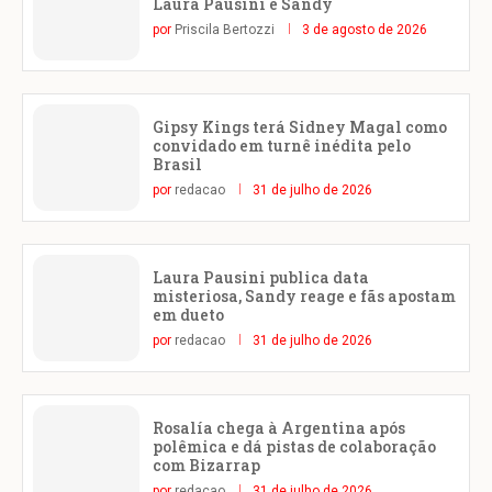
Laura Pausini e Sandy
por
Priscila Bertozzi
3 de agosto de 2026
Gipsy Kings terá Sidney Magal como
convidado em turnê inédita pelo
Brasil
por
redacao
31 de julho de 2026
Laura Pausini publica data
misteriosa, Sandy reage e fãs apostam
em dueto
por
redacao
31 de julho de 2026
Rosalía chega à Argentina após
polêmica e dá pistas de colaboração
com Bizarrap
por
redacao
31 de julho de 2026