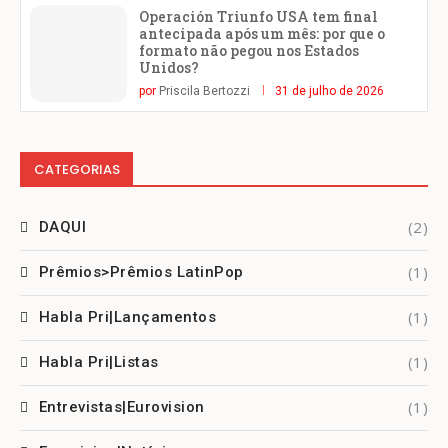
Operación Triunfo USA tem final
antecipada após um mês: por que o
formato não pegou nos Estados
Unidos?
por
Priscila Bertozzi
31 de julho de 2026
CATEGORIAS
(2)
DAQUI
(1)
Prêmios>Prêmios LatinPop
(1)
Habla Pri|Lançamentos
(1)
Habla Pri|Listas
(1)
Entrevistas|Eurovision