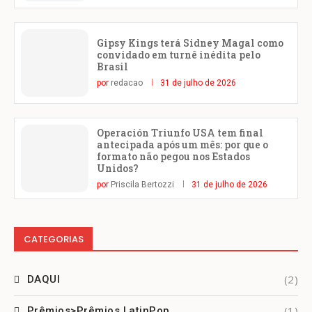
Gipsy Kings terá Sidney Magal como
convidado em turnê inédita pelo
Brasil
por
redacao
31 de julho de 2026
Operación Triunfo USA tem final
antecipada após um mês: por que o
formato não pegou nos Estados
Unidos?
por
Priscila Bertozzi
31 de julho de 2026
CATEGORIAS
(2)
DAQUI
(1)
Prêmios>Prêmios LatinPop