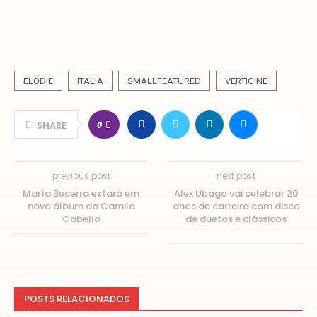
ELODIE
ITALIA
SMALLFEATURED
VERTIGINE
0
SHARE
previous post
next post
María Becerra estará em
Alex Ubago vai celebrar 20
novo álbum da Camila
anos de carreira com disco
Cabello
de duetos e clássicos
POSTS RELACIONADOS