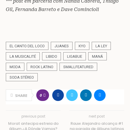
*** post em parceria com Nanda Cabrera, Thiago
Gil, Fernanda Barreto e Dave Comincioli
EL CANTO DEL LOCO
JUANES
KYO
LA LEY
LA MUSICALITÉ
LIBIDO
LIGABUE
MANÁ
MODA
ROCK LATINO
SMALLFEATURED
SODA STÉREO
0
SHARE
previous post
next post
Morat antecipa estreia do
Rauw Alejandro alcança #1
álbum ¿A Dónde Vamos?
na parada de álbuns latinos