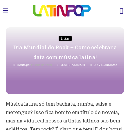
Listas
Dia Mundial do Rock – Como celebrar a
data com música latina!
Escrito por
Priscila Bertozzi
13 de julho de 2021
912
Visualizações
Música latina só tem bachata, rumba, salsa e
merengue? Isso fica bonito em título de novela,
mas na vida real nossos artistas latinos são bem
ecléticos. Tem rock? É claro que tem! E dos bons!