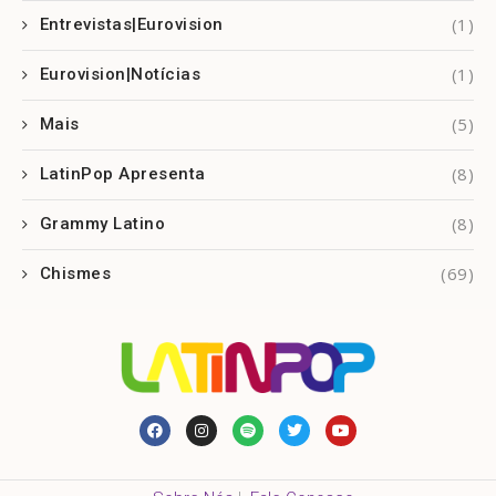
(1)
Entrevistas|Eurovision
(1)
Eurovision|Notícias
(5)
Mais
(8)
LatinPop Apresenta
(8)
Grammy Latino
(69)
Chismes