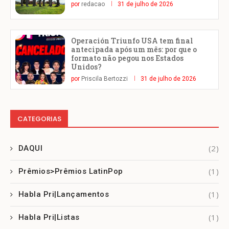
por
redacao
31 de julho de 2026
Operación Triunfo USA tem final
antecipada após um mês: por que o
formato não pegou nos Estados
Unidos?
por
Priscila Bertozzi
31 de julho de 2026
CATEGORIAS
(2)
DAQUI
(1)
Prêmios>Prêmios LatinPop
(1)
Habla Pri|Lançamentos
(1)
Habla Pri|Listas