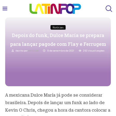
Notícias
Depois do funk, Dulce María se prepara
para lançar pagode com Flay e Ferrugem
Escrito por
Redacao
9 de setembro de 2021
292
Visualizações
A mexicana Dulce María já pode se considerar
brasileira. Depois de lançar um funk ao lado de
Kevin O Chris, chegou a hora da cantora colocar a