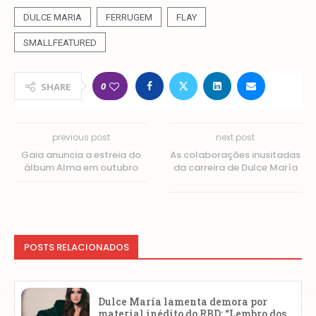
DULCE MARIA
FERRUGEM
FLAY
SMALLFEATURED
0
SHARE
previous post
next post
Gaia anuncia a estreia do
As colaborações inusitadas
álbum Alma em outubro
da carreira de Dulce María
POSTS RELACIONADOS
Dulce María lamenta demora por
material inédito do RBD: “Lembro dos