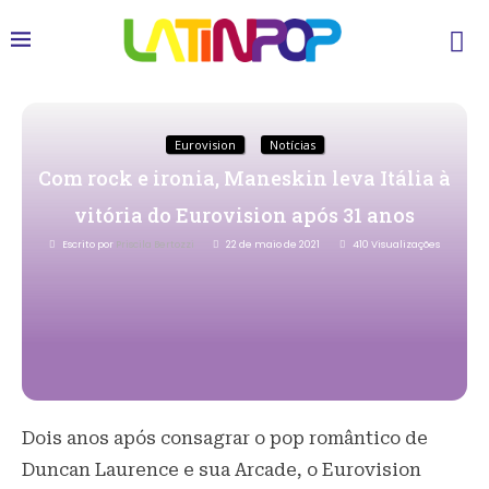
Eurovision
Notícias
Com rock e ironia, Maneskin leva Itália à
vitória do Eurovision após 31 anos
Escrito por
Priscila Bertozzi
22 de maio de 2021
410
Visualizações
Dois anos após consagrar o pop romântico de
Duncan Laurence e sua Arcade, o Eurovision