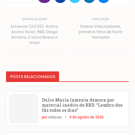
previous post
next post
Estrenos (21/05): Anitta,
Nasce Vida Isabelle,
Alvaro Soler, RBD, Diego
primeira filha de Natti
Boneta, Carlos Rivera e
Natasha
mais!
POSTS RELACIONADOS
Dulce María lamenta demora por
material inédito do RBD: “Lembro dos
fãs todos os dias”
por
redacao
4 de agosto de 2026