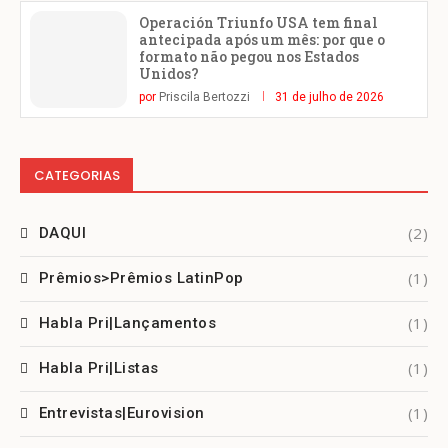
Operación Triunfo USA tem final
antecipada após um mês: por que o
formato não pegou nos Estados
Unidos?
por
Priscila Bertozzi
31 de julho de 2026
CATEGORIAS
(2)
DAQUI
(1)
Prêmios>Prêmios LatinPop
(1)
Habla Pri|Lançamentos
(1)
Habla Pri|Listas
(1)
Entrevistas|Eurovision