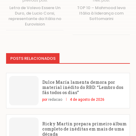
previous post
next post
Letra de Volevo Essere Un
TOP 10 – Mahmood leva
Duro, de Lucio Corsi,
Itália à liderança com
representante da Itália no
Sottomarini
Eurovision
POSTS RELACIONADOS
Dulce María lamenta demora por
material inédito do RBD: “Lembro dos
fãs todos os dias”
por
redacao
4 de agosto de 2026
Ricky Martin prepara primeiro álbum
completo de inéditas em mais de uma
década