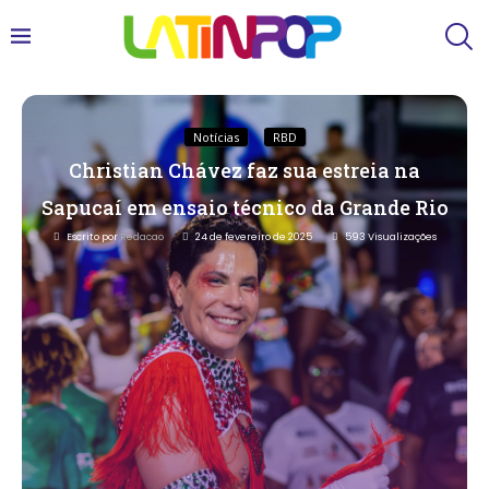
Notícias
RBD
Christian Chávez faz sua estreia na
Sapucaí em ensaio técnico da Grande Rio
Escrito por
Redacao
24 de fevereiro de 2025
593
Visualizações